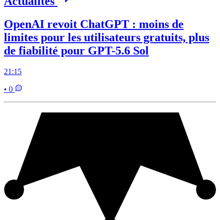
Actualités
OpenAI revoit ChatGPT : moins de
limites pour les utilisateurs gratuits, plus
de fiabilité pour GPT-5.6 Sol
21:15
• 0