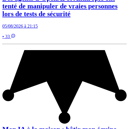
tenté de manipuler de vraies personnes
lors de tests de sécurité
05/08/2026 à 21:15
• 33