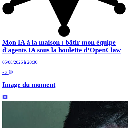
Mon IA à la maison : bâtir mon équipe
d'agents IA sous la houlette d’OpenClaw
05/08/2026 à 20:30
• 2
Image du moment