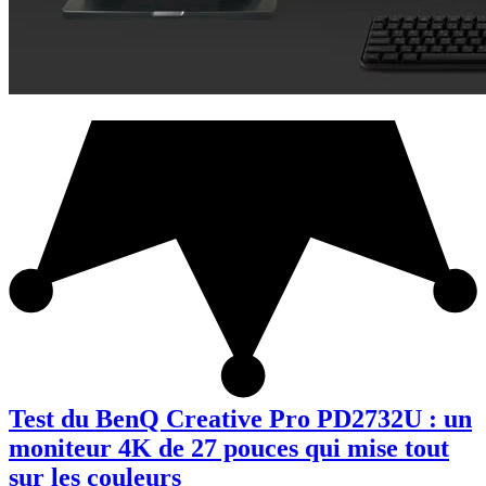
Test du BenQ Creative Pro PD2732U : un
moniteur 4K de 27 pouces qui mise tout
sur les couleurs