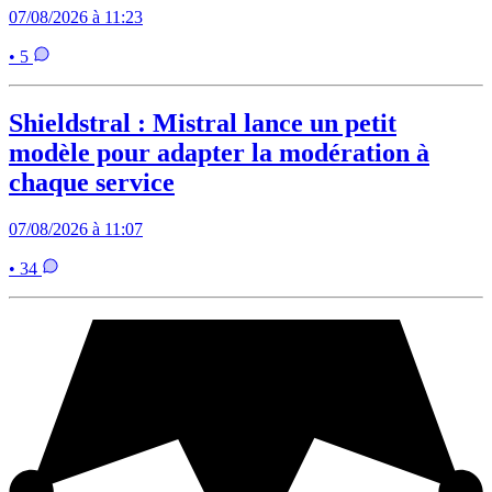
07/08/2026 à 11:23
• 5
Shieldstral : Mistral lance un petit
modèle pour adapter la modération à
chaque service
07/08/2026 à 11:07
• 34