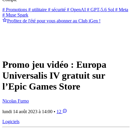
# Promotions
# utilitaire
# sécurité
# OpenAI
# GPT-5.6 Sol
# Meta
# Muse Spark
Profitez de l'été pour vous abonner au Club iGen !
Promo jeu vidéo : Europa
Universalis IV gratuit sur
l’Epic Games Store
Nicolas Furno
lundi 14 août 2023 à 14:00 •
12
Logiciels