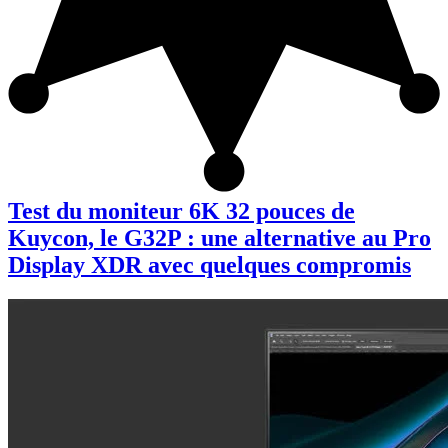
Test du moniteur 6K 32 pouces de
Kuycon, le G32P : une alternative au Pro
Display XDR avec quelques compromis