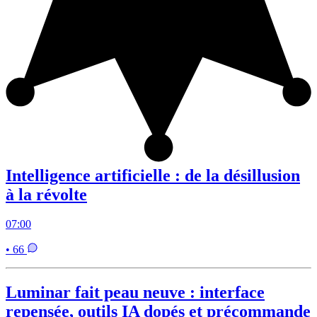
Intelligence artificielle : de la désillusion
à la révolte
07:00
• 66
Luminar fait peau neuve : interface
repensée, outils IA dopés et précommande