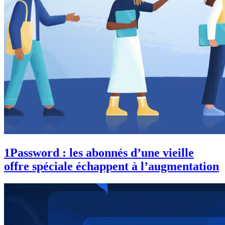
1Password : les abonnés d’une vieille
offre spéciale échappent à l’augmentation