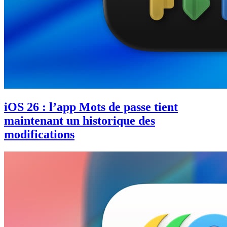
iOS 26 : l’app Mots de passe tient
maintenant un historique des
modifications