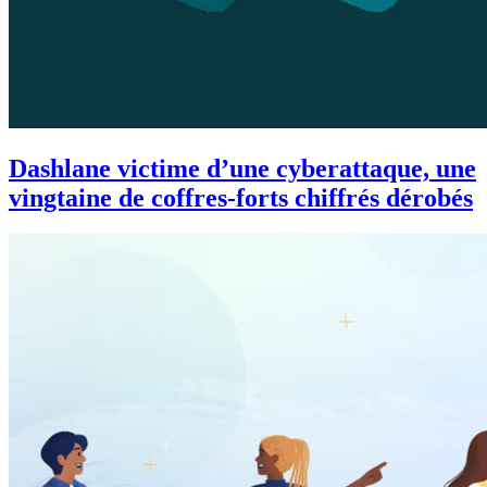
Dashlane victime d’une cyberattaque, une
vingtaine de coffres-forts chiffrés dérobés