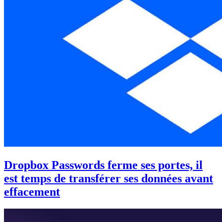
Dropbox Passwords ferme ses portes, il
est temps de transférer ses données avant
effacement