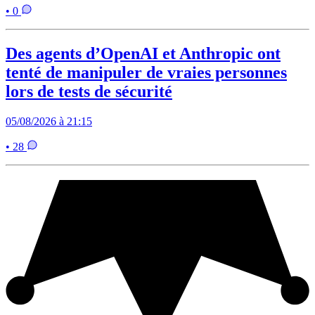
• 0
Des agents d’OpenAI et Anthropic ont
tenté de manipuler de vraies personnes
lors de tests de sécurité
05/08/2026 à 21:15
• 28