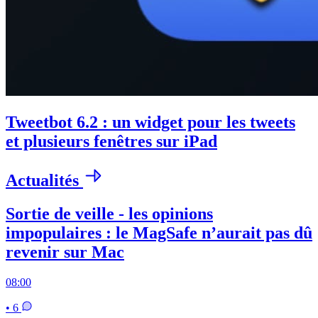
Tweetbot 6.2 : un widget pour les tweets
et plusieurs fenêtres sur iPad
Actualités
Sortie de veille - les opinions
impopulaires : le MagSafe n’aurait pas dû
revenir sur Mac
08:00
• 6