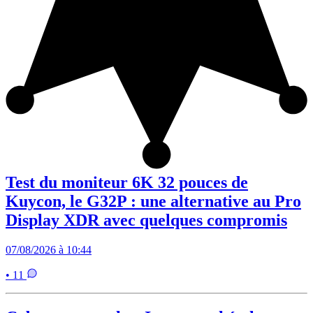
Test du moniteur 6K 32 pouces de
Kuycon, le G32P : une alternative au Pro
Display XDR avec quelques compromis
07/08/2026 à 10:44
• 11