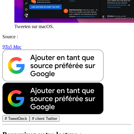
Tweeten sur macOS.
Source :
9To5 Mac
# TweetDeck
# client Twitter