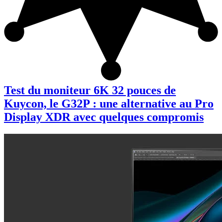
Test du moniteur 6K 32 pouces de
Kuycon, le G32P : une alternative au Pro
Display XDR avec quelques compromis