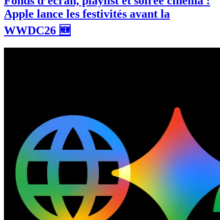
Fonds d’écran, playlist et soirée cinéma :
Apple lance les festivités avant la
WWDC26 🆕