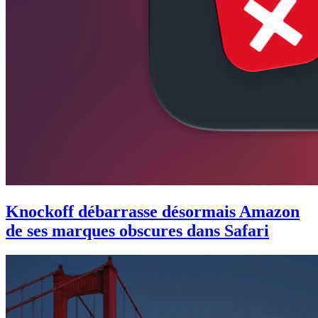
Knockoff débarrasse désormais Amazon
de ses marques obscures dans Safari