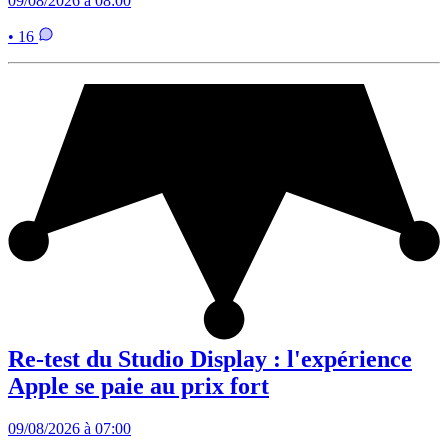
09/08/2026 à 08:00
• 16
Re-test du Studio Display : l'expérience
Apple se paie au prix fort
09/08/2026 à 07:00