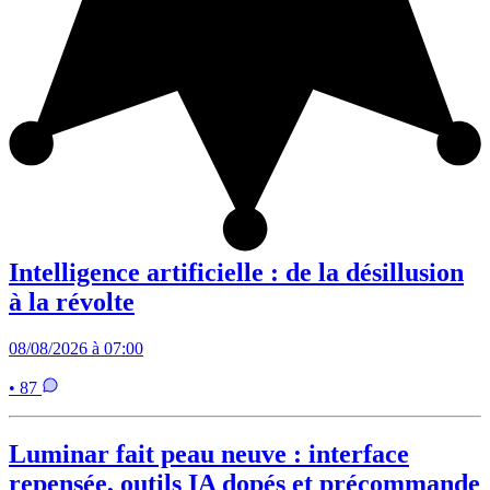
Intelligence artificielle : de la désillusion
à la révolte
08/08/2026 à 07:00
• 87
Luminar fait peau neuve : interface
repensée, outils IA dopés et précommande