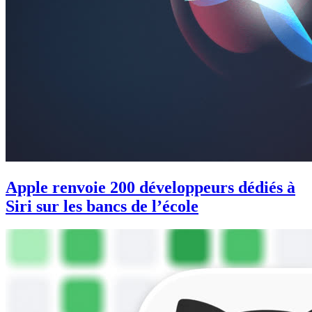
Apple renvoie 200 développeurs dédiés à
Siri sur les bancs de l’école