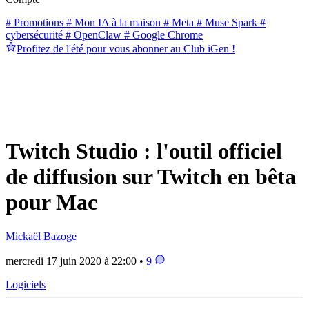
# Promotions
# Mon IA à la maison
# Meta
# Muse Spark
#
cybersécurité
# OpenClaw
# Google Chrome
Profitez de l'été pour vous abonner au Club iGen !
Twitch Studio : l'outil officiel
de diffusion sur Twitch en bêta
pour Mac
Mickaël Bazoge
mercredi 17 juin 2020 à 22:00 •
9
Logiciels