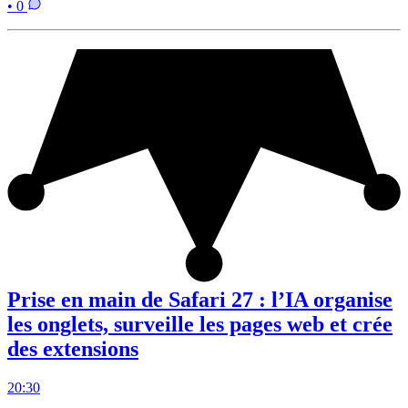
• 0
Prise en main de Safari 27 : l’IA organise
les onglets, surveille les pages web et crée
des extensions
20:30