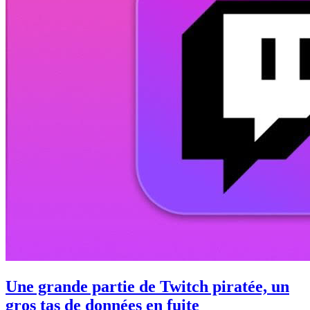
Une grande partie de Twitch piratée, un
gros tas de données en fuite