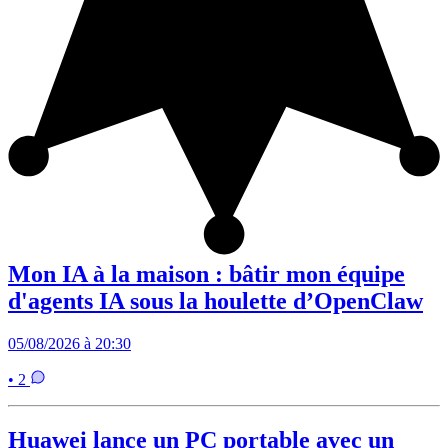
Mon IA à la maison : bâtir mon équipe
d'agents IA sous la houlette d’OpenClaw
05/08/2026 à 20:30
• 2
Huawei lance un PC portable avec un