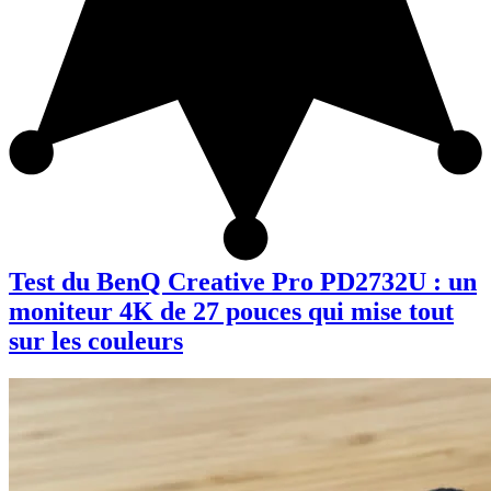
Test du BenQ Creative Pro PD2732U : un
moniteur 4K de 27 pouces qui mise tout
sur les couleurs