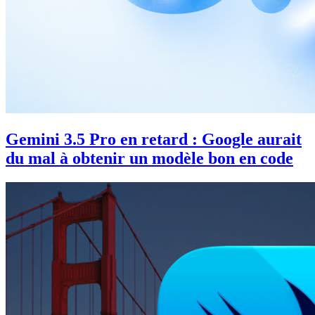
Gemini 3.5 Pro en retard : Google aurait
du mal à obtenir un modèle bon en code