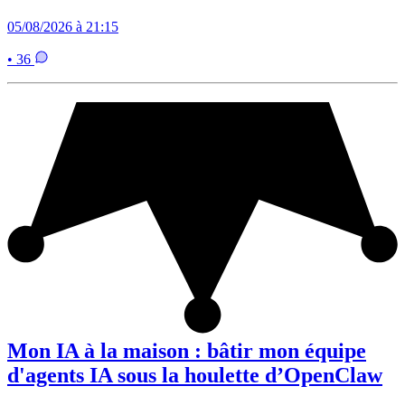
05/08/2026 à 21:15
• 36
Mon IA à la maison : bâtir mon équipe
d'agents IA sous la houlette d’OpenClaw