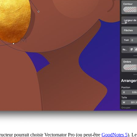
ructeur pourrait choisir Vectornator Pro (ou peut-être
GoodNotes 5
). Le