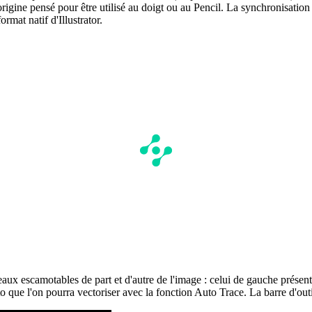
à l'origine pensé pour être utilisé au doigt ou au Pencil. La synchronis
rmat natif d'Illustrator.
x escamotables de part et d'autre de l'image : celui de gauche présente le
que l'on pourra vectoriser avec la fonction Auto Trace. La barre d'outils