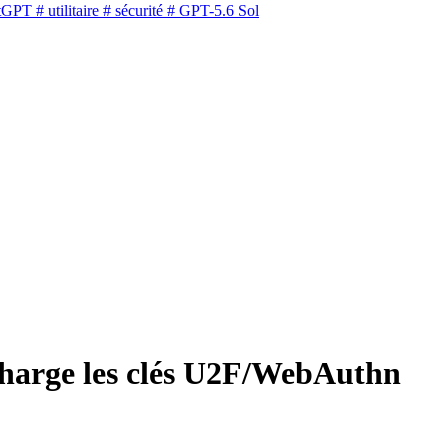
tGPT
# utilitaire
# sécurité
# GPT-5.6 Sol
charge les clés U2F/WebAuthn