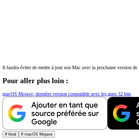
Il faudra éviter de mettre à jour son Mac avec la prochaine version de 
Pour aller plus loin :
macOS Mojave, dernière version compatible avec les apps 32 bits
# feral
# macOS Mojave