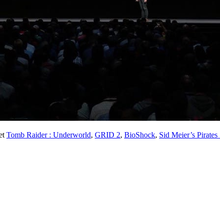
et
Tomb Raider : Underworld
,
GRID 2
,
BioShock
,
Sid Meier’s Pirates 