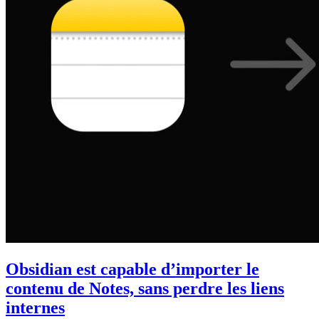
Obsidian est capable d’importer le
contenu de Notes, sans perdre les liens
internes