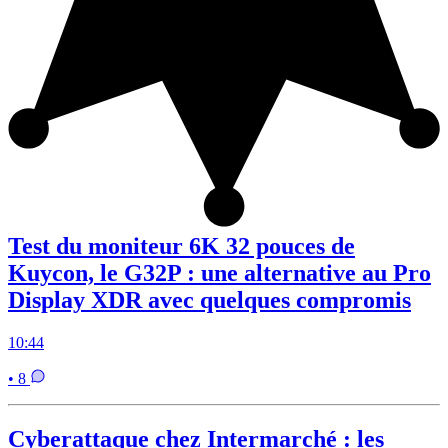
Test du moniteur 6K 32 pouces de
Kuycon, le G32P : une alternative au Pro
Display XDR avec quelques compromis
10:44
• 8
Cyberattaque chez Intermarché : les