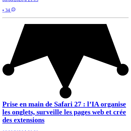
• 34
Prise en main de Safari 27 : l’IA organise
les onglets, surveille les pages web et crée
des extensions