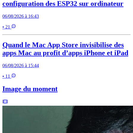
configuration des ESP32 sur ordinateur
06/08/2026 à 16:43
• 21
Quand le Mac App Store invisibilise des
apps Mac au profit d’apps iPhone et iPad
06/08/2026 à 15:44
• 11
Image du moment