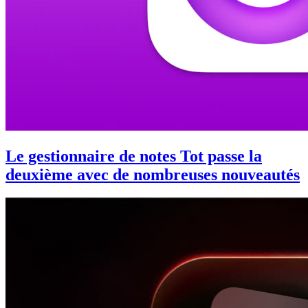
Le gestionnaire de notes Tot passe la
deuxième avec de nombreuses nouveautés