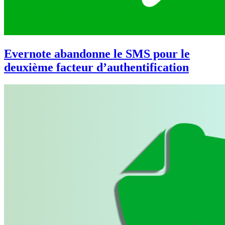
Evernote abandonne le SMS pour le
deuxième facteur d’authentification