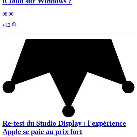
iCloud sur Windows ?
08:00
• 12
Re-test du Studio Display : l'expérience
Apple se paie au prix fort