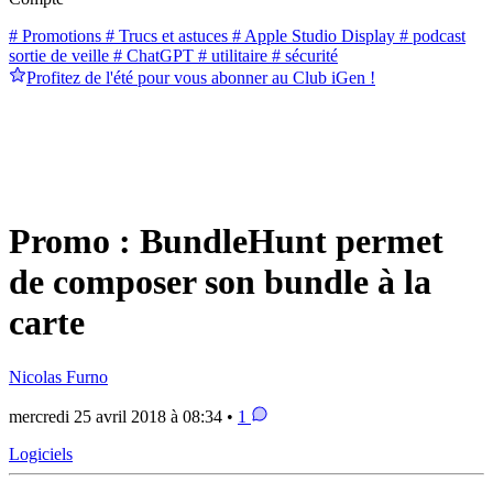
# Promotions
# Trucs et astuces
# Apple Studio Display
# podcast
sortie de veille
# ChatGPT
# utilitaire
# sécurité
Profitez de l'été pour vous abonner au Club iGen !
Promo : BundleHunt permet
de composer son bundle à la
carte
Nicolas Furno
mercredi 25 avril 2018 à 08:34 •
1
Logiciels