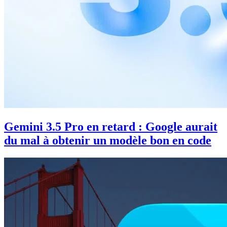
Gemini 3.5 Pro en retard : Google aurait
du mal à obtenir un modèle bon en code