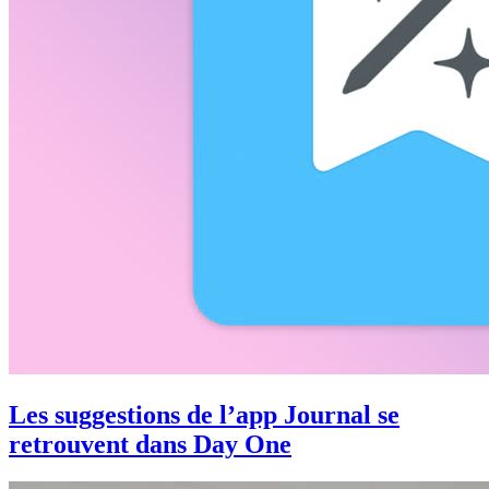
Les suggestions de l’app Journal se
retrouvent dans Day One