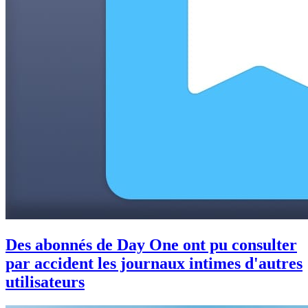
Des abonnés de Day One ont pu consulter
par accident les journaux intimes d'autres
utilisateurs