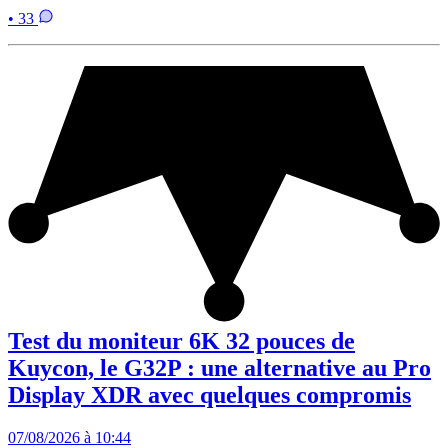
• 33
Test du moniteur 6K 32 pouces de
Kuycon, le G32P : une alternative au Pro
Display XDR avec quelques compromis
07/08/2026 à 10:44