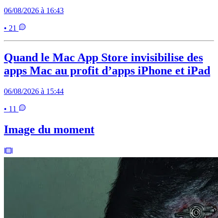
06/08/2026 à 16:43
• 21
Quand le Mac App Store invisibilise des
apps Mac au profit d’apps iPhone et iPad
06/08/2026 à 15:44
• 11
Image du moment