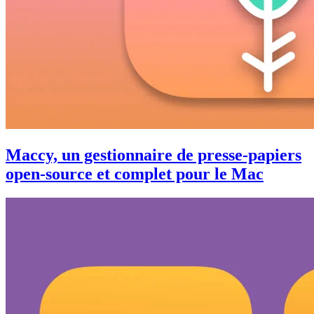
Maccy, un gestionnaire de presse-papiers
open-source et complet pour le Mac