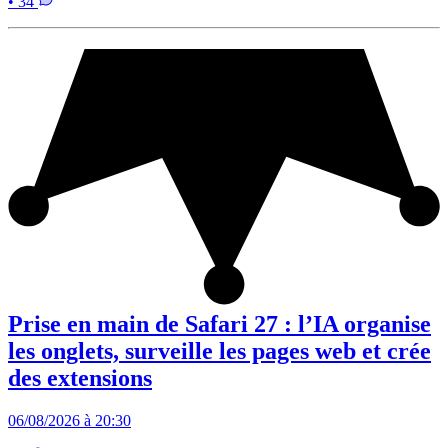
• 34
Prise en main de Safari 27 : l’IA organise
les onglets, surveille les pages web et crée
des extensions
06/08/2026 à 20:30