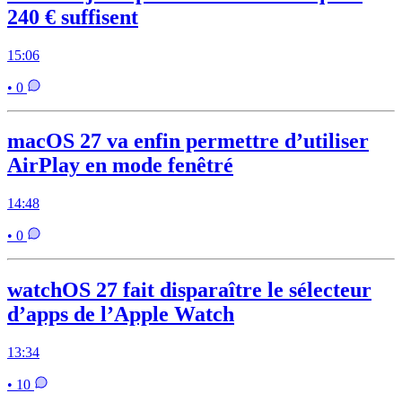
240 € suffisent
15:06
• 0
macOS 27 va enfin permettre d’utiliser
AirPlay en mode fenêtré
14:48
• 0
watchOS 27 fait disparaître le sélecteur
d’apps de l’Apple Watch
13:34
• 10