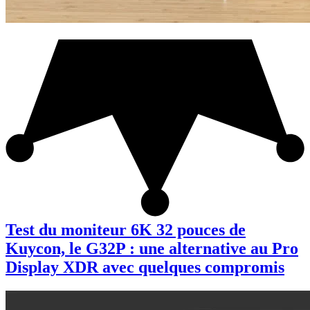
Test du moniteur 6K 32 pouces de
Kuycon, le G32P : une alternative au Pro
Display XDR avec quelques compromis