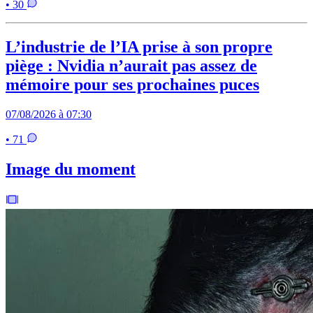
• 30
L’industrie de l’IA prise à son propre
piège : Nvidia n’aurait pas assez de
mémoire pour ses prochaines puces
07/08/2026 à 07:30
• 71
Image du moment