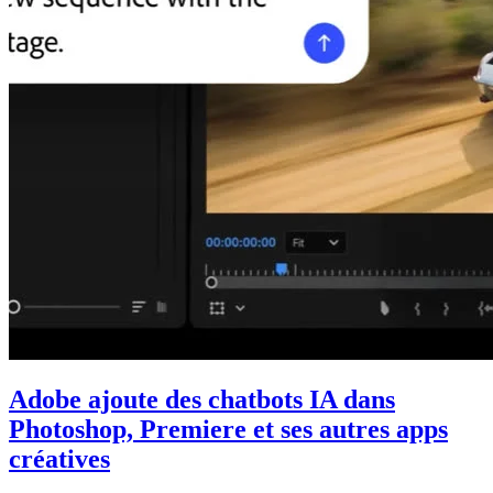
Adobe ajoute des chatbots IA dans
Photoshop, Premiere et ses autres apps
créatives