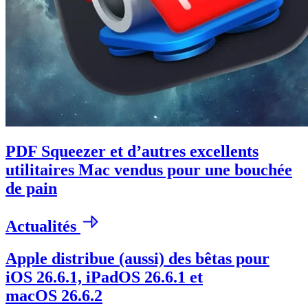
PDF Squeezer et d’autres excellents
utilitaires Mac vendus pour une bouchée
de pain
Actualités
Apple distribue (aussi) des bêtas pour
iOS 26.6.1, iPadOS 26.6.1 et
macOS 26.6.2