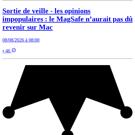
Sortie de veille - les opinions
impopulaires : le MagSafe n’aurait pas dû
revenir sur Mac
08/08/2026 à 08:00
• 46