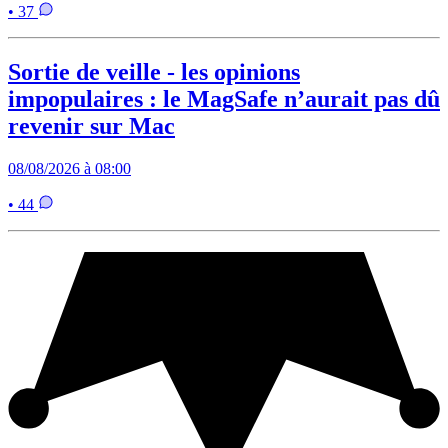
• 37
Sortie de veille - les opinions
impopulaires : le MagSafe n’aurait pas dû
revenir sur Mac
08/08/2026 à 08:00
• 44