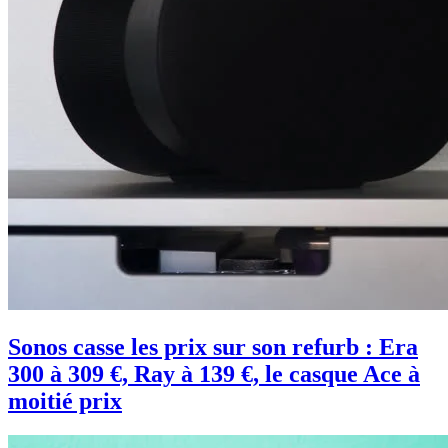
Sonos casse les prix sur son refurb : Era
300 à 309 €, Ray à 139 €, le casque Ace à
moitié prix