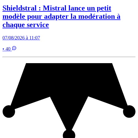
Shieldstral : Mistral lance un petit
modèle pour adapter la modération à
chaque service
07/08/2026 à 11:07
• 40