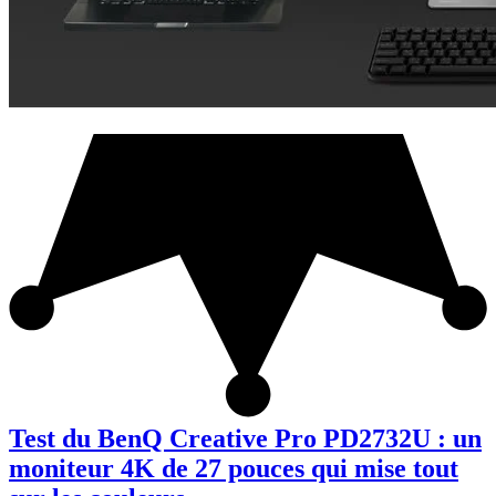
Test du BenQ Creative Pro PD2732U : un
moniteur 4K de 27 pouces qui mise tout