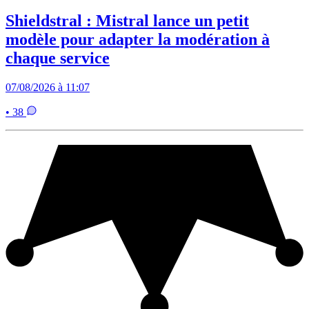
Shieldstral : Mistral lance un petit
modèle pour adapter la modération à
chaque service
07/08/2026 à 11:07
• 38