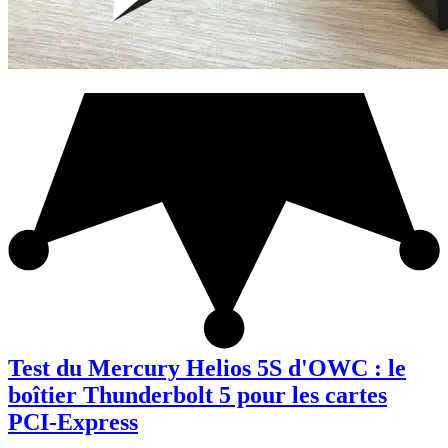
Test du Mercury Helios 5S d'OWC : le
boîtier Thunderbolt 5 pour les cartes
PCI-Express