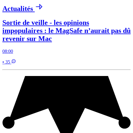
Actualités
Sortie de veille - les opinions
impopulaires : le MagSafe n’aurait pas dû
revenir sur Mac
08:00
• 35