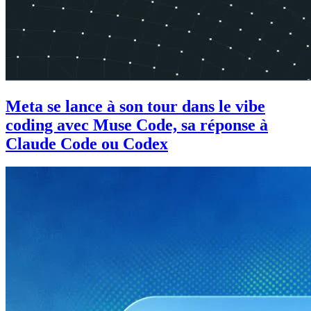
Meta se lance à son tour dans le vibe
coding avec Muse Code, sa réponse à
Claude Code ou Codex