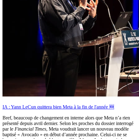
IA : Yann LeCun quittera bien Meta à la fin de l'année 🆕
Bref, beaucoup de changement en interne alors que Meta n’a rien
présenté depuis avril dernier. Selon les proches du dossier interrogé
par le
Financial Times
, Meta voudrait lancer un nouveau modèle
baptisé « Avocado » en début d’année prochaine. Celui-ci ne se