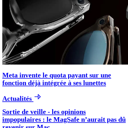
Meta invente le quota payant sur une
fonction déjà intégrée à ses lunettes
Actualités
Sortie de veille - les opinions
impopulaires : le MagSafe n’aurait pas dû
revenir sur Mac