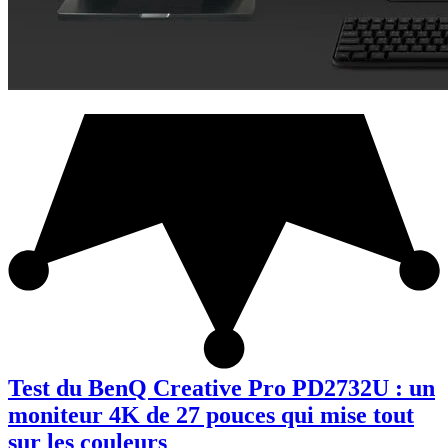
Test du BenQ Creative Pro PD2732U : un
moniteur 4K de 27 pouces qui mise tout
sur les couleurs