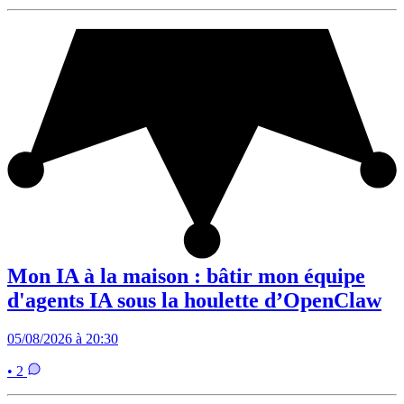
Mon IA à la maison : bâtir mon équipe
d'agents IA sous la houlette d’OpenClaw
05/08/2026 à 20:30
• 2