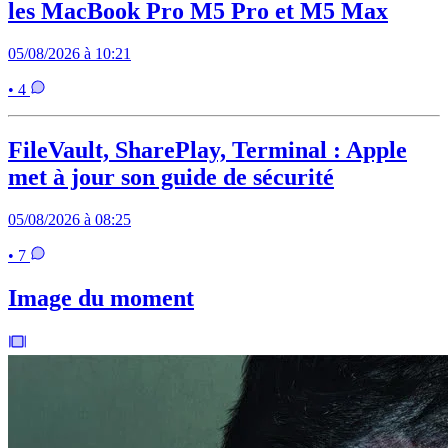
les MacBook Pro M5 Pro et M5 Max
05/08/2026 à 10:21
• 4
FileVault, SharePlay, Terminal : Apple
met à jour son guide de sécurité
05/08/2026 à 08:25
• 7
Image du moment