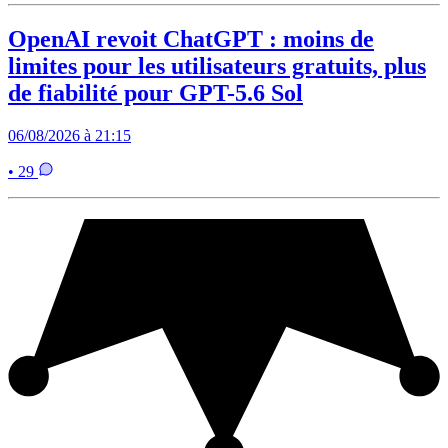
OpenAI revoit ChatGPT : moins de
limites pour les utilisateurs gratuits, plus
de fiabilité pour GPT-5.6 Sol
06/08/2026 à 21:15
• 29