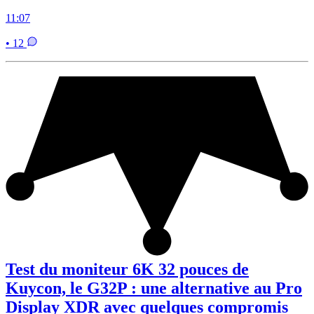
11:07
• 12
Test du moniteur 6K 32 pouces de
Kuycon, le G32P : une alternative au Pro
Display XDR avec quelques compromis