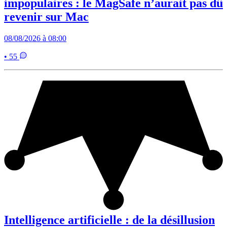
impopulaires : le MagSafe n’aurait pas dû
revenir sur Mac
08/08/2026 à 08:00
• 55
Intelligence artificielle : de la désillusion