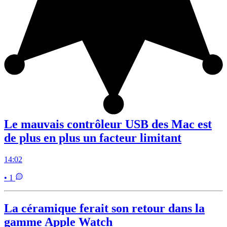
Le mauvais contrôleur USB des Mac est
de plus en plus un facteur limitant
14:02
• 1
La céramique ferait son retour dans la
gamme Apple Watch