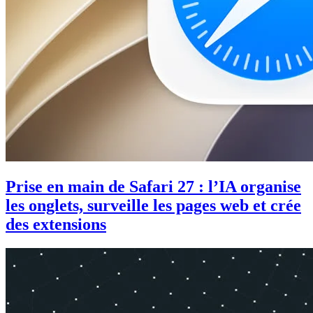
Prise en main de Safari 27 : l’IA organise
les onglets, surveille les pages web et crée
des extensions