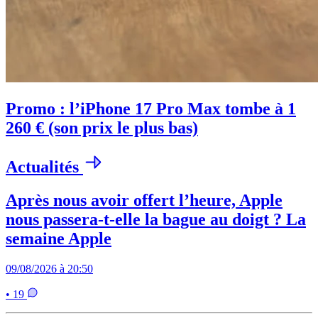
Promo : l’iPhone 17 Pro Max tombe à 1
260 € (son prix le plus bas)
Actualités
Après nous avoir offert l’heure, Apple
nous passera-t-elle la bague au doigt ? La
semaine Apple
09/08/2026 à 20:50
• 19