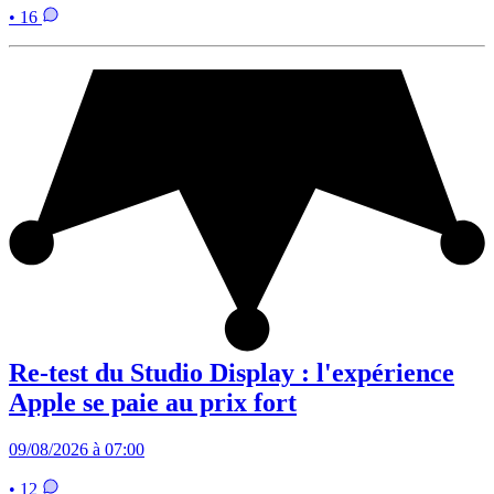
• 16
Re-test du Studio Display : l'expérience
Apple se paie au prix fort
09/08/2026 à 07:00
• 12