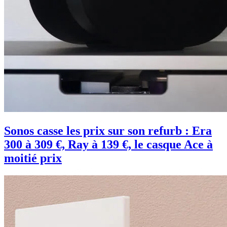
Sonos casse les prix sur son refurb : Era
300 à 309 €, Ray à 139 €, le casque Ace à
moitié prix