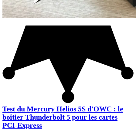
Test du Mercury Helios 5S d'OWC : le
boîtier Thunderbolt 5 pour les cartes
PCI-Express