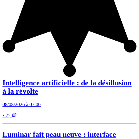
Intelligence artificielle : de la désillusion
à la révolte
08/08/2026 à 07:00
• 72
Luminar fait peau neuve : interface