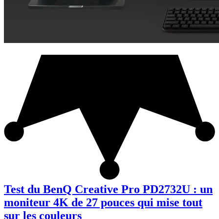
Test du BenQ Creative Pro PD2732U : un
moniteur 4K de 27 pouces qui mise tout
sur les couleurs