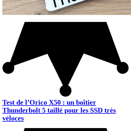
Test de l’Orico X50 : un boîtier
Thunderbolt 5 taillé pour les SSD très
véloces