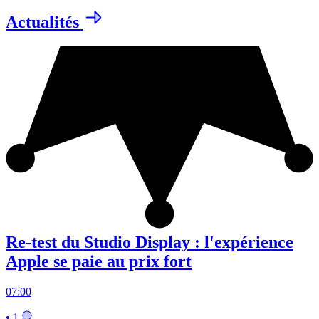
Actualités
Re-test du Studio Display : l'expérience
Apple se paie au prix fort
07:00
• 1