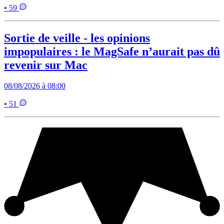
• 59
Sortie de veille - les opinions
impopulaires : le MagSafe n’aurait pas dû
revenir sur Mac
08/08/2026 à 08:00
• 51