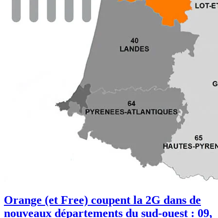
Orange (et Free) coupent la 2G dans de
nouveaux départements du sud-ouest : 09,