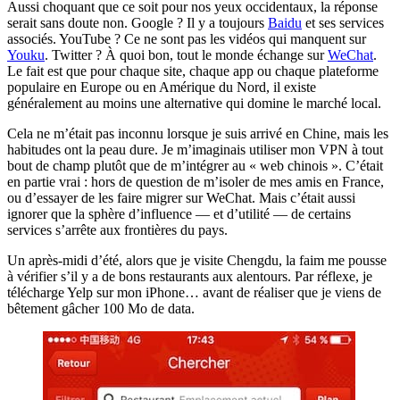
Aussi choquant que ce soit pour nos yeux occidentaux, la réponse
serait sans doute non. Google ? Il y a toujours
Baidu
et ses services
associés. YouTube ? Ce ne sont pas les vidéos qui manquent sur
Youku
. Twitter ? À quoi bon, tout le monde échange sur
WeChat
.
Le fait est que pour chaque site, chaque app ou chaque plateforme
populaire en Europe ou en Amérique du Nord, il existe
généralement au moins une alternative qui domine le marché local.
Cela ne m’était pas inconnu lorsque je suis arrivé en Chine, mais les
habitudes ont la peau dure. Je m’imaginais utiliser mon VPN à tout
bout de champ plutôt que de m’intégrer au « web chinois ». C’était
en partie vrai : hors de question de m’isoler de mes amis en France,
ou d’essayer de les faire migrer sur WeChat. Mais c’était aussi
ignorer que la sphère d’influence — et d’utilité — de certains
services s’arrête aux frontières du pays.
Un après-midi d’été, alors que je visite Chengdu, la faim me pousse
à vérifier s’il y a de bons restaurants aux alentours. Par réflexe, je
télécharge Yelp sur mon iPhone… avant de réaliser que je viens de
bêtement gâcher 100 Mo de data.