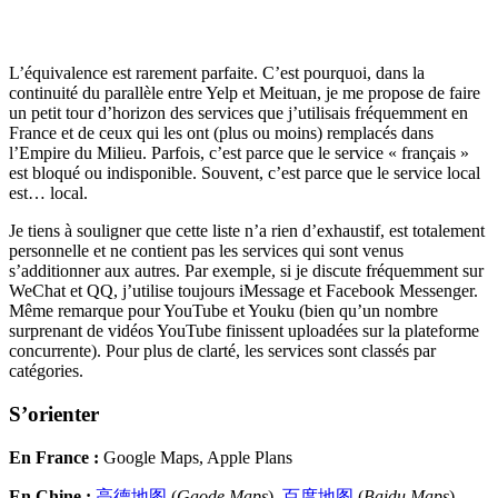
L’équivalence est rarement parfaite. C’est pourquoi, dans la
continuité du parallèle entre Yelp et Meituan, je me propose de faire
un petit tour d’horizon des services que j’utilisais fréquemment en
France et de ceux qui les ont (plus ou moins) remplacés dans
l’Empire du Milieu. Parfois, c’est parce que le service « français »
est bloqué ou indisponible. Souvent, c’est parce que le service local
est… local.
Je tiens à souligner que cette liste n’a rien d’exhaustif, est totalement
personnelle et ne contient pas les services qui sont venus
s’additionner aux autres. Par exemple, si je discute fréquemment sur
WeChat et QQ, j’utilise toujours iMessage et Facebook Messenger.
Même remarque pour YouTube et Youku (bien qu’un nombre
surprenant de vidéos YouTube finissent uploadées sur la plateforme
concurrente). Pour plus de clarté, les services sont classés par
catégories.
S’orienter
En France :
Google Maps, Apple Plans
En Chine :
高德地图
(
Gaode Maps
),
百度地图
(
Baidu Maps
),