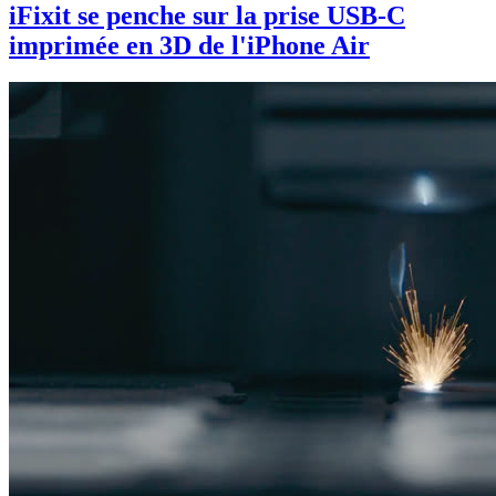
iFixit se penche sur la prise USB-C
imprimée en 3D de l'iPhone Air