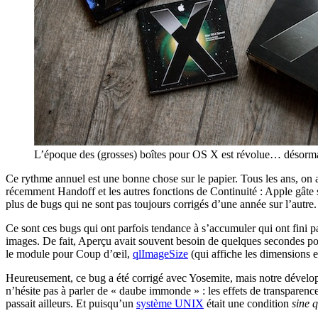
L’époque des (grosses) boîtes pour OS X est révolue… désormais
Ce rythme annuel est une bonne chose sur le papier. Tous les ans, o
récemment Handoff et les autres fonctions de Continuité : Apple gâte ses
plus de bugs qui ne sont pas toujours corrigés d’une année sur l’autre.
Ce sont ces bugs qui ont parfois tendance à s’accumuler qui ont fini p
images. De fait, Aperçu avait souvent besoin de quelques secondes pour
le module pour Coup d’œil,
qlImageSize
(qui affiche les dimensions 
Heureusement, ce bug a été corrigé avec Yosemite, mais notre développe
n’hésite pas à parler de « daube immonde » : les effets de transparence
passait ailleurs. Et puisqu’un
système UNIX
était une condition
sine 