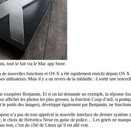
, tout se fait via le Mac app Store.
n a de nouvelles fonctions et OS X a été rapidement enrichi depuis OS 
 utilisateurs. Mais il y a un revers de la médaille : à sortir une nouvell
ar exaspérer Benjamin. Et si on lui demande un exemple, la réponse fuse
 afficher les photos les plus grosses, la fonction Coup d’œil, si pratiq
et le poids des images), développé également par Benjamin, ne fonctionn
ur n’a pas du tout apprécié la nouvelle interface du dernier système d’
, le choix de Helvetica Neue en guise de police… Les griefs ne manquent p
qua non
, c’est du côté de Linux qu’il est allé voir.