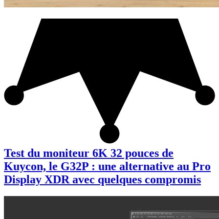
Test du moniteur 6K 32 pouces de
Kuycon, le G32P : une alternative au Pro
Display XDR avec quelques compromis