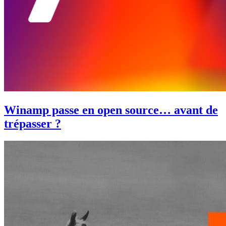
Winamp passe en open source… avant de
trépasser ?