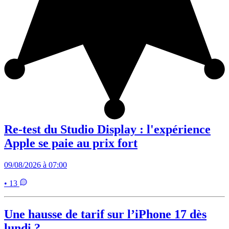
Re-test du Studio Display : l'expérience
Apple se paie au prix fort
09/08/2026 à 07:00
• 13
Une hausse de tarif sur l’iPhone 17 dès
lundi ?