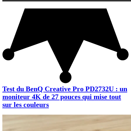
Test du BenQ Creative Pro PD2732U : un
moniteur 4K de 27 pouces qui mise tout
sur les couleurs