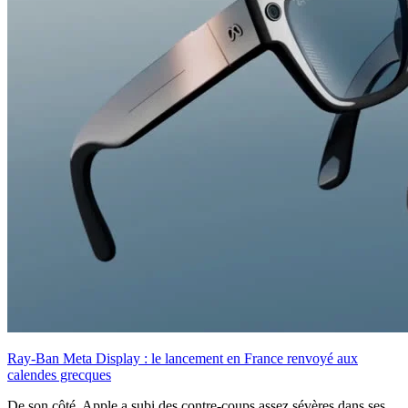
Ray-Ban Meta Display : le lancement en France renvoyé aux
calendes grecques
De son côté, Apple a subi des contre-coups assez sévères dans ses