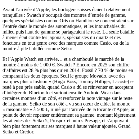
Avant l’arrivée d’Apple, les horlogers suisses étaient relativement
tranquilles : Swatch s’occupait des montres d’entrée de gamme,
quelques spécialistes comme Oris ou Hamilton se concentraient sur
l’entrée dans le monde des automatiques, et les intouchables du
milieu puis haut de gamme se partageaient le reste. La seule bataille
à mener était contre les japonais, spécialistes du quartz et des
fonctions en tout genre avec des marques comme Casio, ou de la
montre à pile habillée comme Seiko.
Et l’Apple Watch est arrivée… et a chamboulé le marché de la
montre à moins de 1 000 €. Swatch ? Encore en 2025 son chiffre
d’affaires est 28 % plus bas qu’en 2014. Fossil ? 70 % de moins en
comparant les deux époques. Seul le groupe Movado, avec des
marques plus « fashion » (Hugo Boss, Tommy Hilfiger, Lacoste) est
resté à peu près stable, quand Casio a dû se réinventer en acceptant
d’intégrer du Bluetooth et surtout ensuite Android Wear dans
certaines montres d’un côté, et renforcer la note vintage sur le reste
de la gamme. Seiko de son côté a vu son cœur de cible, la montre
« raisonnable » à 500 €, ruiné par l’arrivée de la tocante d’Apple, au
point de devoir repenser entièrement sa gamme, montant légèrement
les attentes des Seiko 5, Prospex et autres Presage, et s’appuyant
bien plus fortement sur ses marques à haute valeur ajoutée, Grand
Seiko et Credor.