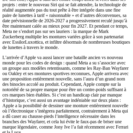
projets : entre le nouveau Siri qui se fait attendre, la technologie de
réalité augmentée pas du tout prête à être intégrée dans une fine
paire de lunettes à tarif « raisonnable » et d’autres déconvenues, sa
date prévisionnelle de 2026-2027 a progressivement reculé jusqu’à
être maintenant calée au mieux pour fin 2027. Et pendant ce temps,
Meta ne s’endort pas sur ses lauriers : la marque de Mark
Zuckerberg multiplie les montures variées grâce à son partenariat
avec EssilorLuxottica, et infiltre désormais de nombreuses boutiques
de lunettes à travers le monde.
L’arrivée d’Apple va aussi lancer une bataille ancien vs nouveau
monde pour les codes de design : quand Meta a su s’associer avec
un groupe aux modèles retentissants, comme les Ray-Ban Wayfarer
ou Oakley et ses montures sportives reconnues, Apple arrivera avec
une proposition entièrement nouvelle, sans l’aura d’un grand nom
des binocles accolé au produit. Cependant, Apple compte sur la
notoriété de sa propre marque pour être un contre-poids suffisant à
ces marques bien établies. Si c’est un handicap clair par manque
d’historique, c’est aussi un avantage indéniable sur deux plans :
Apple a la possibilité de dessiner une monture entièrement nouvelle
où l’électronique s’intègrera parfaitement, contrairement à Meta qui
a dû caser au chausse-pieds l’intelligence nécessaire dans les
branches des Wayfarer, et cela lui évite le faux-pas de briser une
marque légendaire, comme Jony Ive l’a fait récemment avec Ferrari
et la Luce.