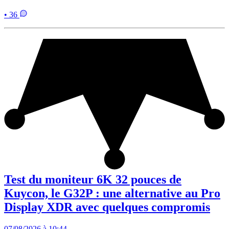
• 36
Test du moniteur 6K 32 pouces de
Kuycon, le G32P : une alternative au Pro
Display XDR avec quelques compromis
07/08/2026 à 10:44