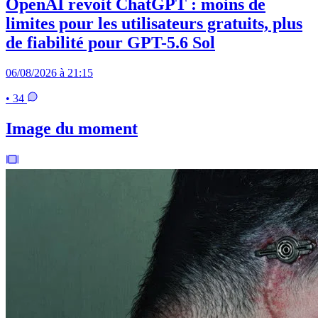
OpenAI revoit ChatGPT : moins de
limites pour les utilisateurs gratuits, plus
de fiabilité pour GPT-5.6 Sol
06/08/2026 à 21:15
• 34
Image du moment