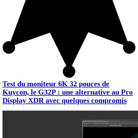
Test du moniteur 6K 32 pouces de
Kuycon, le G32P : une alternative au Pro
Display XDR avec quelques compromis