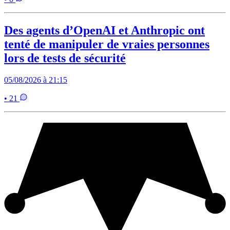
Des agents d’OpenAI et Anthropic ont
tenté de manipuler de vraies personnes
lors de tests de sécurité
05/08/2026 à 21:15
• 21