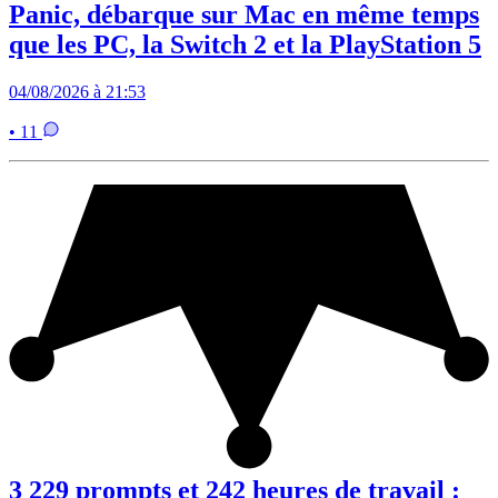
Panic, débarque sur Mac en même temps
que les PC, la Switch 2 et la PlayStation 5
04/08/2026 à 21:53
• 11
3 229 prompts et 242 heures de travail :