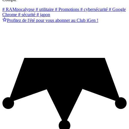
# RAMpocalypse
# utilitaire
# Promotions
# cybersécurité
# Google
Chrome
# sécurité
# japon
Profitez de l'été pour vous abonner au Club iGen !