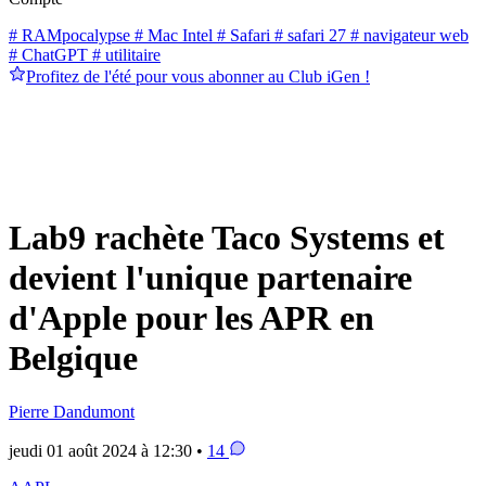
# RAMpocalypse
# Mac Intel
# Safari
# safari 27
# navigateur web
# ChatGPT
# utilitaire
Profitez de l'été pour vous abonner au Club iGen !
Lab9 rachète Taco Systems et
devient l'unique partenaire
d'Apple pour les APR en
Belgique
Pierre Dandumont
jeudi 01 août 2024 à 12:30 •
14