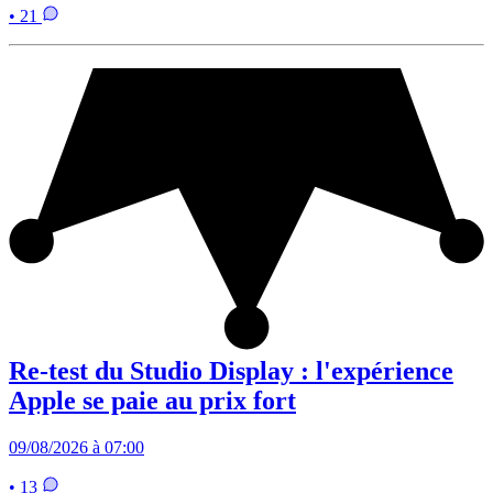
• 21
Re-test du Studio Display : l'expérience
Apple se paie au prix fort
09/08/2026 à 07:00
• 13