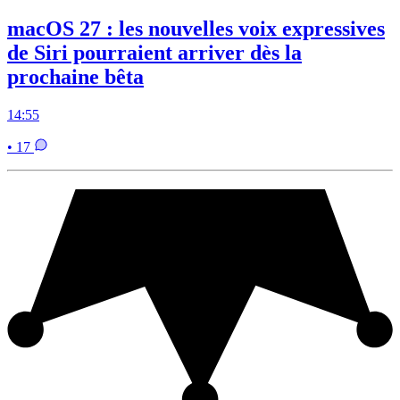
macOS 27 : les nouvelles voix expressives
de Siri pourraient arriver dès la
prochaine bêta
14:55
• 17