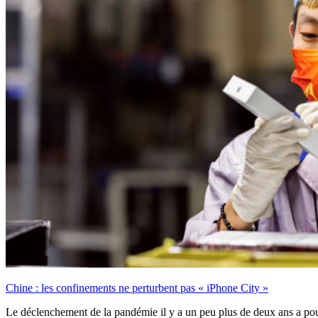
Chine : les confinements ne perturbent pas « iPhone City »
Le déclenchement de la pandémie il y a un peu plus de deux ans a pouss