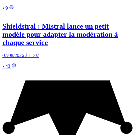
• 9
Shieldstral : Mistral lance un petit
modèle pour adapter la modération à
chaque service
07/08/2026 à 11:07
• 43