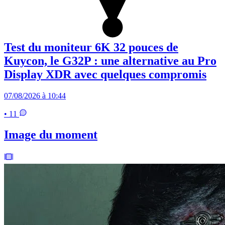
Test du moniteur 6K 32 pouces de
Kuycon, le G32P : une alternative au Pro
Display XDR avec quelques compromis
07/08/2026 à 10:44
• 11
Image du moment