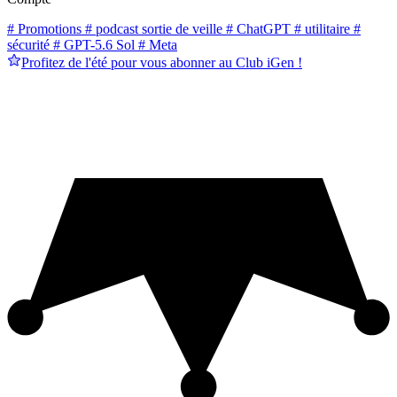
# Promotions
# podcast sortie de veille
# ChatGPT
# utilitaire
#
sécurité
# GPT-5.6 Sol
# Meta
Profitez de l'été pour vous abonner au Club iGen !