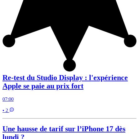
Re-test du Studio Display : l'expérience
Apple se paie au prix fort
07:00
• 2
Une hausse de tarif sur l’iPhone 17 dès
lundi ?