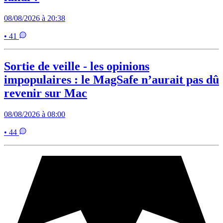
08/08/2026 à 20:38
• 41
Sortie de veille - les opinions
impopulaires : le MagSafe n’aurait pas dû
revenir sur Mac
08/08/2026 à 08:00
• 44