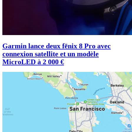
Garmin lance deux fēnix 8 Pro avec
connexion satellite et un modèle
MicroLED à 2 000 €