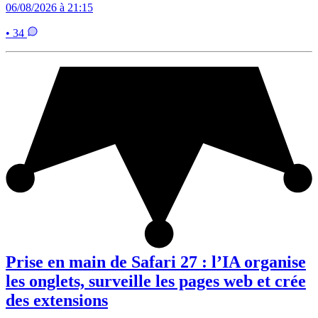
06/08/2026 à 21:15
• 34
Prise en main de Safari 27 : l’IA organise
les onglets, surveille les pages web et crée
des extensions