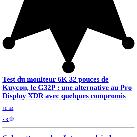
Test du moniteur 6K 32 pouces de
Kuycon, le G32P : une alternative au Pro
Display XDR avec quelques compromis
10:44
• 8