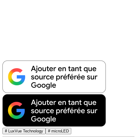
# LuxVue Technology
# microLED