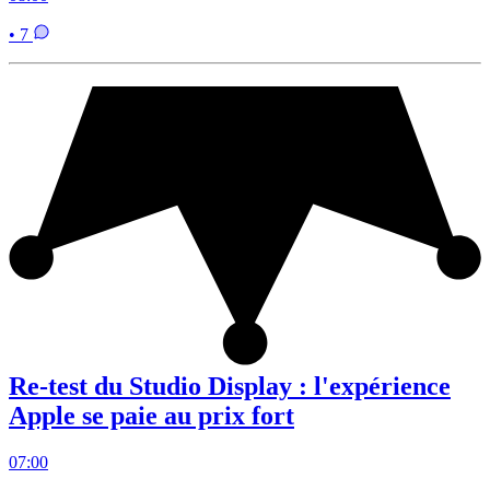
• 7
Re-test du Studio Display : l'expérience
Apple se paie au prix fort
07:00