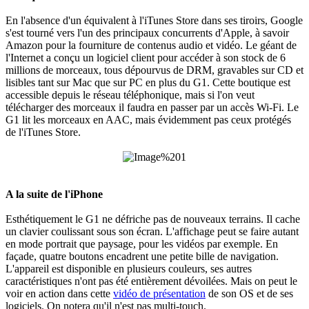
En l'absence d'un équivalent à l'iTunes Store dans ses tiroirs, Google
s'est tourné vers l'un des principaux concurrents d'Apple, à savoir
Amazon pour la fourniture de contenus audio et vidéo. Le géant de
l'Internet a conçu un logiciel client pour accéder à son stock de 6
millions de morceaux, tous dépourvus de DRM, gravables sur CD et
lisibles tant sur Mac que sur PC en plus du G1. Cette boutique est
accessible depuis le réseau téléphonique, mais si l'on veut
télécharger des morceaux il faudra en passer par un accès Wi-Fi. Le
G1 lit les morceaux en AAC, mais évidemment pas ceux protégés
de l'iTunes Store.
A la suite de l'iPhone
Esthétiquement le G1 ne défriche pas de nouveaux terrains. Il cache
un clavier coulissant sous son écran. L'affichage peut se faire autant
en mode portrait que paysage, pour les vidéos par exemple. En
façade, quatre boutons encadrent une petite bille de navigation.
L'appareil est disponible en plusieurs couleurs, ses autres
caractéristiques n'ont pas été entièrement dévoilées. Mais on peut le
voir en action dans cette
vidéo de présentation
de son OS et de ses
logiciels. On notera qu'il n'est pas multi-touch.