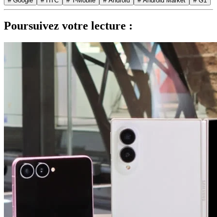
# Google
# HTC
# T-Mobile
# Android
# Android Market
# G1
Poursuivez votre lecture :