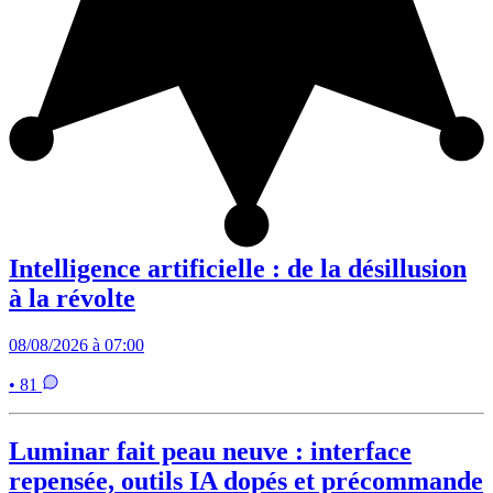
Intelligence artificielle : de la désillusion
à la révolte
08/08/2026 à 07:00
• 81
Luminar fait peau neuve : interface
repensée, outils IA dopés et précommande