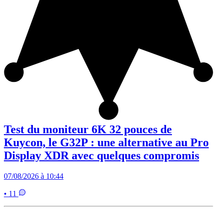
Test du moniteur 6K 32 pouces de
Kuycon, le G32P : une alternative au Pro
Display XDR avec quelques compromis
07/08/2026 à 10:44
• 11