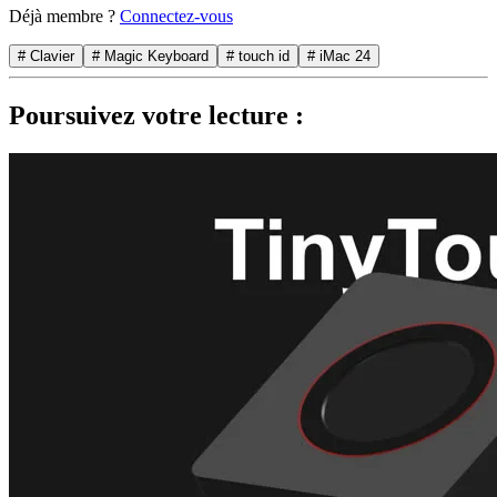
Déjà membre ?
Connectez-vous
# Clavier
# Magic Keyboard
# touch id
# iMac 24
Poursuivez votre lecture :