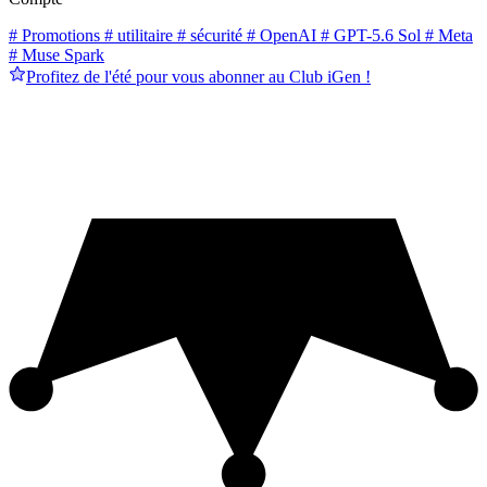
# Promotions
# utilitaire
# sécurité
# OpenAI
# GPT-5.6 Sol
# Meta
# Muse Spark
Profitez de l'été pour vous abonner au Club iGen !