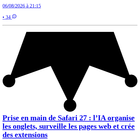
06/08/2026 à 21:15
• 34
Prise en main de Safari 27 : l’IA organise
les onglets, surveille les pages web et crée
des extensions