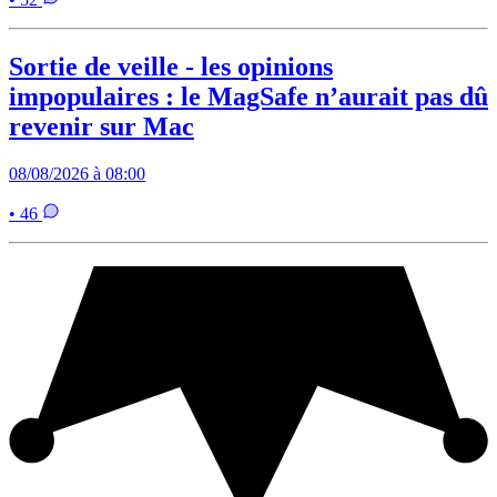
Sortie de veille - les opinions
impopulaires : le MagSafe n’aurait pas dû
revenir sur Mac
08/08/2026 à 08:00
• 46