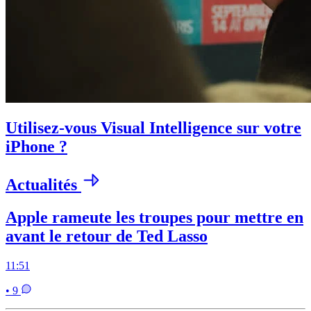
Utilisez-vous Visual Intelligence sur votre
iPhone ?
Actualités
Apple rameute les troupes pour mettre en
avant le retour de Ted Lasso
11:51
• 9