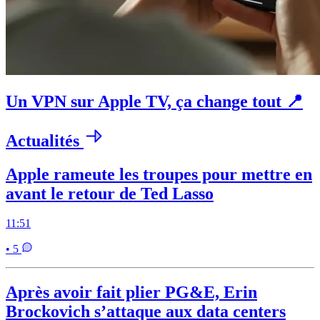
Un VPN sur Apple TV, ça change tout 📍
Actualités
Apple rameute les troupes pour mettre en
avant le retour de Ted Lasso
11:51
• 5
Après avoir fait plier PG&E, Erin
Brockovich s’attaque aux data centers