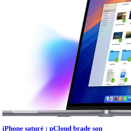
iPhone saturé : pCloud brade son