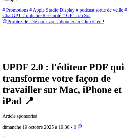
# Promotions
# Apple Studio Display
# podcast sortie de veille
#
ChatGPT
# utilitaire
# sécurité
# GPT-5.6 Sol
Profitez de l'été pour vous abonner au Club iGen !
UPDF 2.0 : l'éditeur PDF qui
transforme votre façon de
travailler sur Mac, iPhone et
iPad 📍
Article sponsorisé
dimanche 19 octobre 2025 à 19:30 •
0