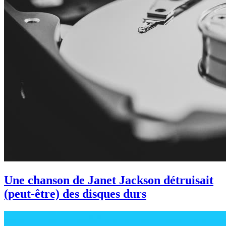
Une chanson de Janet Jackson détruisait
(peut-être) des disques durs