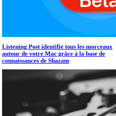
Listening Post identifie tous les morceaux
autour de votre Mac grâce à la base de
connaissances de Shazam