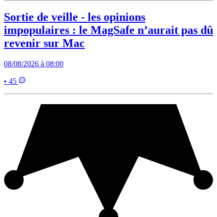
Sortie de veille - les opinions
impopulaires : le MagSafe n’aurait pas dû
revenir sur Mac
08/08/2026 à 08:00
• 45