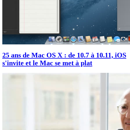
25 ans de Mac OS X : de 10.7 à 10.11, iOS
s'invite et le Mac se met à plat