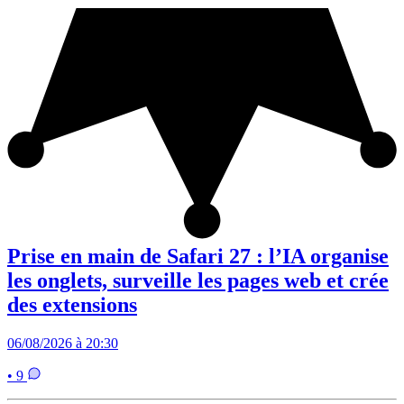
Prise en main de Safari 27 : l’IA organise
les onglets, surveille les pages web et crée
des extensions
06/08/2026 à 20:30
• 9