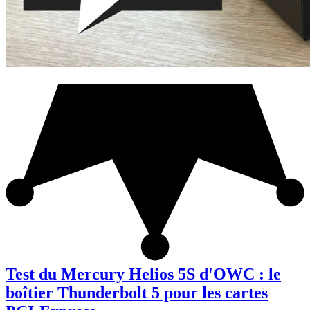
Test du Mercury Helios 5S d'OWC : le
boîtier Thunderbolt 5 pour les cartes